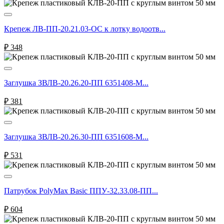
Крепеж ЛВ-ПП-20.21.03-ОС к лотку водоотв...
₽
348
Заглушка ЗВЛВ-20.26.20-ПП 6351408-М...
₽
381
Заглушка ЗВЛВ-20.26.30-ПП 6351608-М...
₽
531
Патрубок PolyMax Basic ППУ-32.33.08-ПП...
₽
604