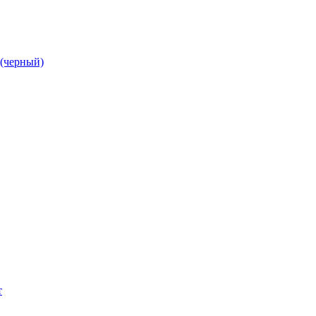
 (черный)
т