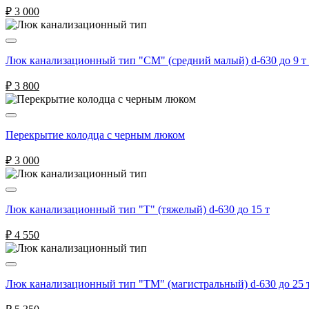
₽
3 000
Люк канализационный тип "СМ" (средний малый) d-630 до 9 т
₽
3 800
Перекрытие колодца с черным люком
₽
3 000
Люк канализационный тип "Т" (тяжелый) d-630 до 15 т
₽
4 550
Люк канализационный тип "ТМ" (магистральный) d-630 до 25 