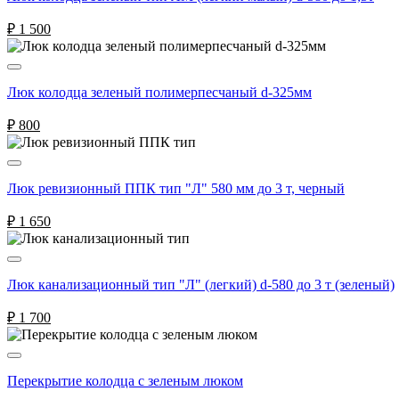
₽
1 500
Люк колодца зеленый полимерпесчаный d-325мм
₽
800
Люк ревизионный ППК тип "Л" 580 мм до 3 т, черный
₽
1 650
Люк канализационный тип "Л" (легкий) d-580 до 3 т (зеленый)
₽
1 700
Перекрытие колодца с зеленым люком