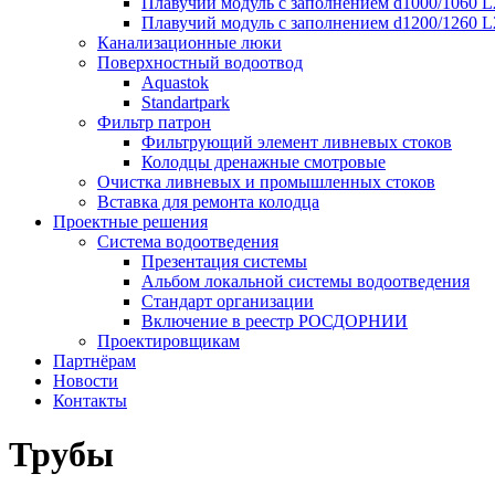
Плавучий модуль с заполнением d1000/1060 L
Плавучий модуль с заполнением d1200/1260 L
Канализационные люки
Поверхностный водоотвод
Aquastok
Standartpark
Фильтр патрон
Фильтрующий элемент ливневых стоков
Колодцы дренажные смотровые
Очистка ливневых и промышленных стоков
Вставка для ремонта колодца
Проектные решения
Система водоотведения
Презентация системы
Альбом локальной системы водоотведения
Стандарт организации
Включение в реестр РОСДОРНИИ
Проектировщикам
Партнёрам
Новости
Контакты
Трубы