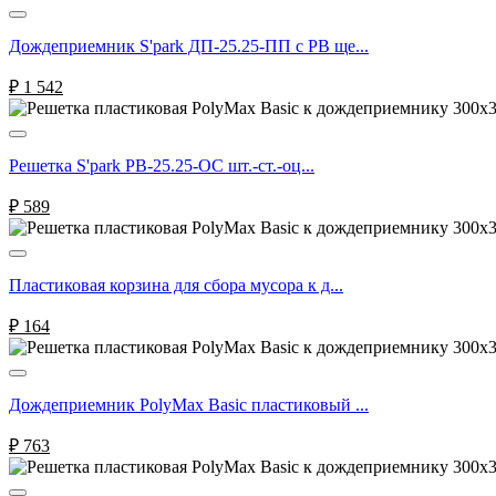
Дождеприемник S'park ДП-25.25-ПП с РВ ще...
₽
1 542
Решетка S'park РВ-25.25-ОС шт.-ст.-оц...
₽
589
Пластиковая корзина для сбора мусора к д...
₽
164
Дождеприемник PolyMax Basic пластиковый ...
₽
763