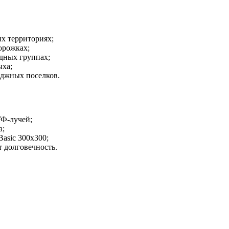
х территориях;
орожках;
здных группах;
ыха;
еджных поселков.
УФ-лучей;
а;
asic 300x300;
т долговечность.