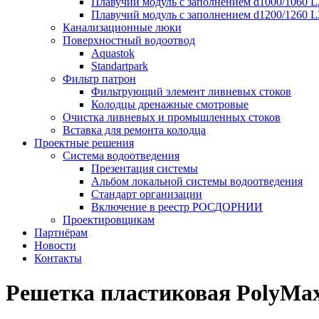
Плавучий модуль с заполнением d1000/1060 L
Плавучий модуль с заполнением d1200/1260 L
Канализационные люки
Поверхностный водоотвод
Aquastok
Standartpark
Фильтр патрон
Фильтрующий элемент ливневых стоков
Колодцы дренажные смотровые
Очистка ливневых и промышленных стоков
Вставка для ремонта колодца
Проектные решения
Система водоотведения
Презентация системы
Альбом локальной системы водоотведения
Стандарт организации
Включение в реестр РОСДОРНИИ
Проектировщикам
Партнёрам
Новости
Контакты
Решетка пластиковая PolyMax