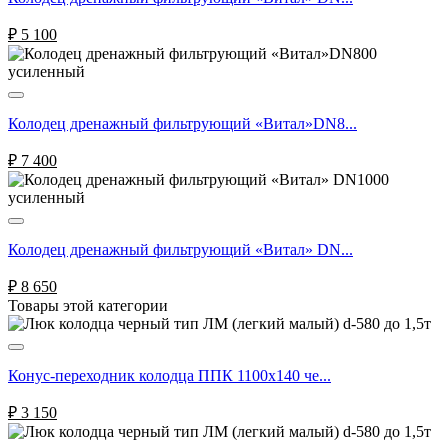
₽
5 100
Колодец дренажный фильтрующий «Витал»DN8...
₽
7 400
Колодец дренажный фильтрующий «Витал» DN...
₽
8 650
Товары этой категории
Конус-переходник колодца ППК 1100х140 че...
₽
3 150