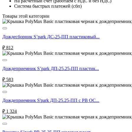
На расчетный счёт (работаем с НДС и без НДС)
Система быстрых платежей (сбп)
Товары этой категории
Дождесборник S’park ДС-25-ПП пластиковый...
₽
812
Дождеприемник S’park ДП-25.25-ПП пластик...
₽
583
Дождеприемник S'park ДП-25.25-ПП с РВ ОС...
₽
1 324