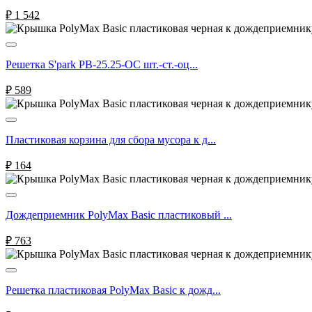
₽
1 542
Решетка S'park РВ-25.25-ОС шт.-ст.-оц...
₽
589
Пластиковая корзина для сбора мусора к д...
₽
164
Дождеприемник PolyMax Basic пластиковый ...
₽
763
Решетка пластиковая PolyMax Basic к дожд...