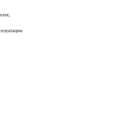
отах;
сплуатации.