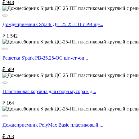
₽
948
Дождеприемник S'park ДП-25.25-ПП с РВ ще...
₽
1 542
Решетка S'park РВ-25.25-ОС шт.-ст.-оц...
₽
589
Пластиковая корзина для сбора мусора к д...
₽
164
Дождеприемник PolyMax Basic пластиковый ...
₽
763