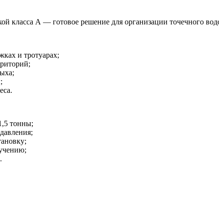
ой класса А — готовое решение для организации точечного вод
жках и тротуарах;
рриторий;
ыха;
;
еса.
1,5 тонны;
давления;
тановку;
лучению;
.